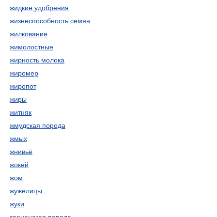
жидкие удобрения
жизнеспособность семян
жилкование
жимолостные
жирность молока
жиромер
жиропот
жиры
житняк
жмудская порода
жмых
жнивьё
жокей
жом
жужелицы
жуки