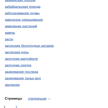
зааненская порода
забайкальская порода
заболачивание почвы
заводское скрещивание
завядание растений
завязь
загон
загорские белогрудые цесарки
загорские куры
загрузчик картофеля
загрузчик сеялок
задержание последа
задержание талых вод
заиление
Страницы
следующая
→
1
2